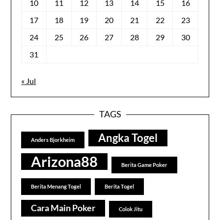
10
11
12
13
14
15
16
17
18
19
20
21
22
23
24
25
26
27
28
29
30
31
« Jul
TAGS
Angka Togel
Anders Bjorkheim
Arizona88
Berita Game Poker
Berita Menang Togel
Berita Togel
Cara Main Poker
Colok Jitu