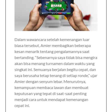
Dalam wawancara setelah kemenangan luar
biasa tersebut, Amier membagikan beberapa
kesan menarik tentang pengalamannya saat
bertanding. “Sebenarnya saya tidak bisa mengira
akan bisa menang turnamen dalam waktu yang
singkat ini. Semuanya berjalan begitu cepat, dan
saya berusaha tetap tenang di setiap ronde,” ujar
Amier dengan senyum lebar. Menurutnya,
kemampuan membaca lawan dan membuat
keputusan yang tepat di saat-saat penting
menjadi cara untuk mendapat kemenangan
cepat ini.