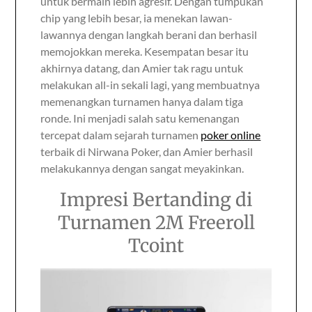
untuk bermain lebih agresif. Dengan tumpukan
chip yang lebih besar, ia menekan lawan-
lawannya dengan langkah berani dan berhasil
memojokkan mereka. Kesempatan besar itu
akhirnya datang, dan Amier tak ragu untuk
melakukan all-in sekali lagi, yang membuatnya
memenangkan turnamen hanya dalam tiga
ronde. Ini menjadi salah satu kemenangan
tercepat dalam sejarah turnamen
poker online
terbaik di Nirwana Poker, dan Amier berhasil
melakukannya dengan sangat meyakinkan.
Impresi Bertanding di
Turnamen 2M Freeroll
Tcoint