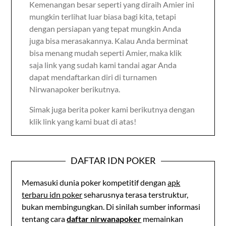
Kemenangan besar seperti yang diraih Amier ini
mungkin terlihat luar biasa bagi kita, tetapi
dengan persiapan yang tepat mungkin Anda
juga bisa merasakannya. Kalau Anda berminat
bisa menang mudah seperti Amier, maka klik
saja link yang sudah kami tandai agar Anda
dapat mendaftarkan diri di turnamen
Nirwanapoker berikutnya.
Simak juga berita poker kami berikutnya dengan
klik link yang kami buat di atas!
DAFTAR IDN POKER
Memasuki dunia poker kompetitif dengan
apk
terbaru idn poker
seharusnya terasa terstruktur,
bukan membingungkan. Di sinilah sumber informasi
tentang cara
daftar nirwanapoker
memainkan