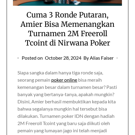
Cuma 3 Ronde Putaran,
Amier Bisa Memenangkan
Turnamen 2M Freeroll
Tcoint di Nirwana Poker
Posted on
October 28, 2024
By Alias Faiser
Siapa sangka dalam hanya tiga ronde saja,
seorang pemain
poker online
bisa meraih
kemenangan besar dalam turnamen besar? Pasti
banyak yang bertanya-tanya, apakah mungkin?
Disini, Amier berhasil membuktikan kepada kita
bahwa segalanya mungkin hal tersebut bisa
dilakukan. Turnamen poker IDN dengan hadiah
2M Freeroll Tcoint yang baru saja diikuti oleh
pemain yang lumayan jago ini telah menjadi