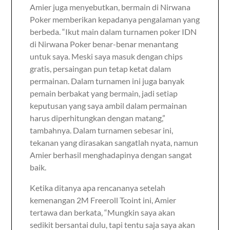
Amier juga menyebutkan, bermain di Nirwana
Poker memberikan kepadanya pengalaman yang
berbeda. “Ikut main dalam turnamen poker IDN
di Nirwana Poker benar-benar menantang
untuk saya. Meski saya masuk dengan chips
gratis, persaingan pun tetap ketat dalam
permainan. Dalam turnamen ini juga banyak
pemain berbakat yang bermain, jadi setiap
keputusan yang saya ambil dalam permainan
harus diperhitungkan dengan matang,”
tambahnya. Dalam turnamen sebesar ini,
tekanan yang dirasakan sangatlah nyata, namun
Amier berhasil menghadapinya dengan sangat
baik.
Ketika ditanya apa rencananya setelah
kemenangan 2M Freeroll Tcoint ini, Amier
tertawa dan berkata, “Mungkin saya akan
sedikit bersantai dulu, tapi tentu saja saya akan