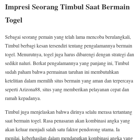
Impresi Seorang Timbul Saat Bermain
Togel
Sebagai seorang pemain yang telah lama mencoba berulangkali,
Timbul berbagi kesan tersendiri tentang pengalamannya bermain
togel. Menurutnya, togel juga harus dibarengi dengan strategi dan
sedikit naluri. Berkat pengalamannya yang panjang ini, Timbul
sudah paham bahwa permainan taruhan ini membutuhkan
ketelitian dalam memilih situs bermain yang aman dan terpercaya
seperti Arizona88, situs yang memberikan pelayanan cepat dan
ramah kepadanya.
Timbul juga menjelaskan bahwa dirinya selalu merasa tertantang
saat bermain togel. Rasa penasaran akan kombinasi angka yang
akan keluar menjadi salah satu faktor pendorong utama. Ia
menilai, keberhasilan dalam mendapatkan kombinasi angka yang