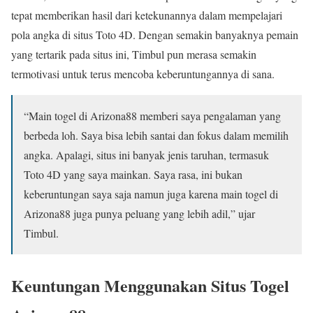
tepat memberikan hasil dari ketekunannya dalam mempelajari
pola angka di situs Toto 4D. Dengan semakin banyaknya pemain
yang tertarik pada situs ini, Timbul pun merasa semakin
termotivasi untuk terus mencoba keberuntungannya di sana.
“Main togel di Arizona88 memberi saya pengalaman yang
berbeda loh. Saya bisa lebih santai dan fokus dalam memilih
angka. Apalagi, situs ini banyak jenis taruhan, termasuk
Toto 4D yang saya mainkan. Saya rasa, ini bukan
keberuntungan saya saja namun juga karena main togel di
Arizona88 juga punya peluang yang lebih adil,” ujar
Timbul.
Keuntungan Menggunakan Situs Togel