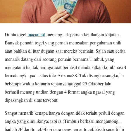
Dunia togel
macau 4d
memang tak pernah kehilangan kejutan.
Banyak pemain togel yang pernah merasakan pengalaman unik
atau bahkan di luar dugaan saat mereka bermain. Salah satu cerita
menarik datang dari seorang pemain bernama Timbul, yang
mengalami hal tak terduga saat berhasil mendapatkan kombinasi 4
format angka pada situs toto Arizona88. Tak disangka-sangka, ia
beberapa waktu kemarin tepatnya tanggal 25 Oktober lalu
berhasil menang undian dengan 4 format angka ngasal yang
dipasangkan di situs tersebut.
Sangat menarik kenapa hanya dengan tidak terlalu peduli dengan
angka yang dimilikinya, tapi ia (Timbul) berhasil mengantongi
hadiah JP dari togel. Bagi para penggemar togel, kisah seperti ini