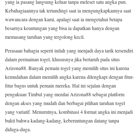
yang ia pasang langsung keluar tanpa meleset satu angka pun.
Kebahagiaannya tak tertandingi saat ia mengungkapkannya saat
wawancara dengan kami, apalagi saat ia mengetahui betapa
besarnya keuntungan yang bisa ia dapatkan hanya dengan
memasang taruhan yang tergolong kecil.
Perasaan bahagia seperti inilah yang menjadi daya tarik tersendiri
dalam permainan togel, khususnya jika bertaruh pada situs
Arizona88. Banyak pemain togel yang memilih situs ini karena
kemudahan dalam memilih angka karena dilengkapi dengan fitur-
fitur bagus untuk pemain mereka. Hal ini sejalan dengan
pengakuan Timbul yang menilai Arizona88 sebagai platform
dengan akses yang mudah dan berbagai pilihan taruhan togel
yang variatif. Menurutnya, kombinasi 4 format angka ini menjadi
bukti bahwa kadang-kadang, keberuntungan datang tanpa
diduga-duga.