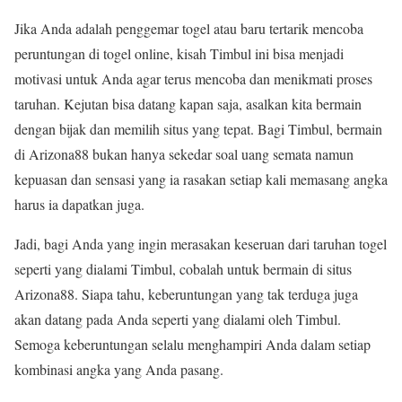
Jika Anda adalah penggemar togel atau baru tertarik mencoba
peruntungan di togel online, kisah Timbul ini bisa menjadi
motivasi untuk Anda agar terus mencoba dan menikmati proses
taruhan. Kejutan bisa datang kapan saja, asalkan kita bermain
dengan bijak dan memilih situs yang tepat. Bagi Timbul, bermain
di Arizona88 bukan hanya sekedar soal uang semata namun
kepuasan dan sensasi yang ia rasakan setiap kali memasang angka
harus ia dapatkan juga.
Jadi, bagi Anda yang ingin merasakan keseruan dari taruhan togel
seperti yang dialami Timbul, cobalah untuk bermain di situs
Arizona88. Siapa tahu, keberuntungan yang tak terduga juga
akan datang pada Anda seperti yang dialami oleh Timbul.
Semoga keberuntungan selalu menghampiri Anda dalam setiap
kombinasi angka yang Anda pasang.