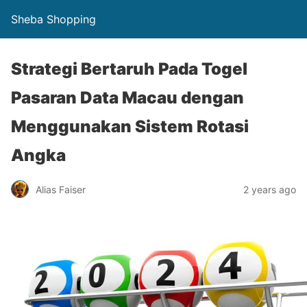
Sheba Shopping
Strategi Bertaruh Pada Togel
Pasaran Data Macau dengan
Menggunakan Sistem Rotasi
Angka
Alias Faiser
2 years ago