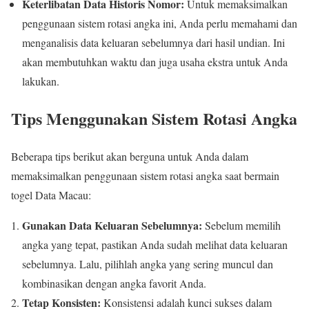
Keterlibatan Data Historis Nomor:
Untuk memaksimalkan
penggunaan sistem rotasi angka ini, Anda perlu memahami dan
menganalisis data keluaran sebelumnya dari hasil undian. Ini
akan membutuhkan waktu dan juga usaha ekstra untuk Anda
lakukan.
Tips Menggunakan Sistem Rotasi Angka
Beberapa tips berikut akan berguna untuk Anda dalam
memaksimalkan penggunaan sistem rotasi angka saat bermain
togel Data Macau:
Gunakan Data Keluaran Sebelumnya:
Sebelum memilih
angka yang tepat, pastikan Anda sudah melihat data keluaran
sebelumnya. Lalu, pilihlah angka yang sering muncul dan
kombinasikan dengan angka favorit Anda.
Tetap Konsisten:
Konsistensi adalah kunci sukses dalam