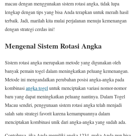
macau dengan menggunakan sistem rotasi angka, tidak lupa
lengkap dengan tips yang bisa Anda terapkan untuk meraih hasil
terbaik. Jadi, marilah kita mulai perjalanan menuju kemenangan
dengan strategi cerdas ini!
Mengenal Sistem Rotasi Angka
Sistem rotasi angka merupakan metode yang digunakan oleh
banyak pemain togel dalam meningkatkan peluang kemenangan.
Metode ini mengandalkan perubahan posisi angka-angka pada
kombinasi
angka togel
untuk menciptakan variasi nomor-nomor
baru yang dapat meningkatkan peluang nantinya. Dalam Togel
Macau sendiri, penggunaan sistem rotasi angka telah menjadi
salah satu strategi favorit karena kemampuannya dalam
menciptakan kombinasi unik dari angka-angka yang sudah ada.
Contohnya, jika Anda memiliki angka 1234, maka Anda pun bisa